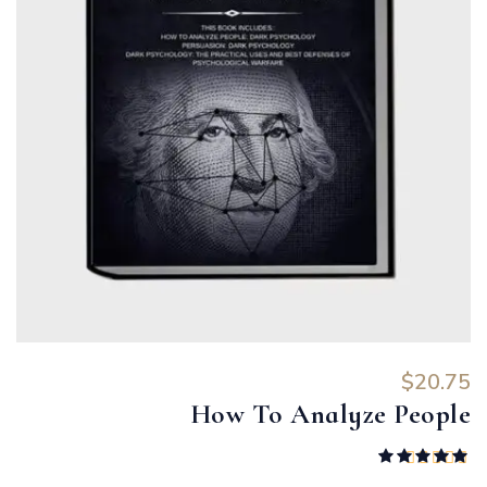
$
20.75
How To Analyze People
تم التقييم
5.00
من 5