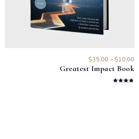
$
35.00
 – 
$
10.00
Greatest Impact Book
تم التقييم
4.00
من 5