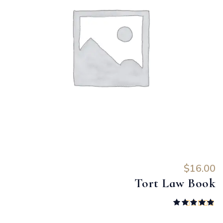
$
16.00
Tort Law Book
تم التقييم
5.00
من 5