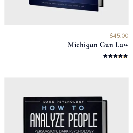
$
45.00
Michigan Gun Law
تم التقييم
5.00
من 5